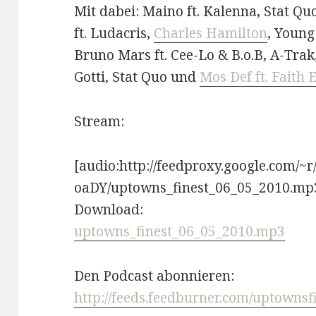
Mit dabei: Maino ft. Kalenna, Stat Qu
ft. Ludacris,
Charles Hamilton
, Young
Bruno Mars ft. Cee-Lo & B.o.B, A-Trak
Gotti, Stat Quo und
Mos Def ft. Faith 
Stream:
[audio:http://feedproxy.google.com/~
oaDY/uptowns_finest_06_05_2010.mp
Download:
uptowns_finest_06_05_2010.mp3
Den Podcast abonnieren:
http://feeds.feedburner.com/uptownsf