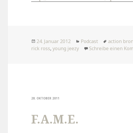
Veröffentlicht
Kategorien
Tags
24. Januar 2012
Podcast
action bro
am
rick ross
,
young jeezy
Schreibe einen Ko
28. OKTOBER 2011
F.A.M.E.