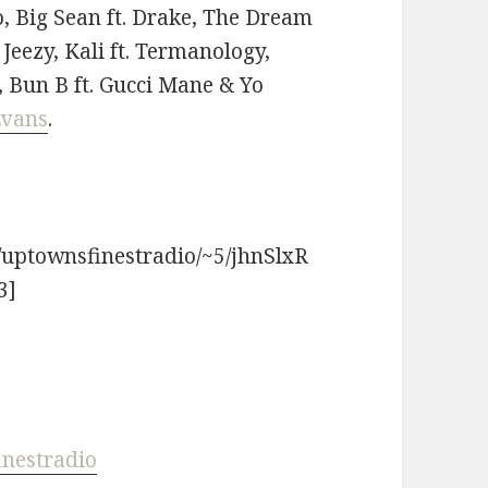
o, Big Sean ft. Drake, The Dream
 Jeezy, Kali ft. Termanology,
, Bun B ft. Gucci Mane & Yo
Evans
.
r/uptownsfinestradio/~5/jhnSlxR
3]
inestradio