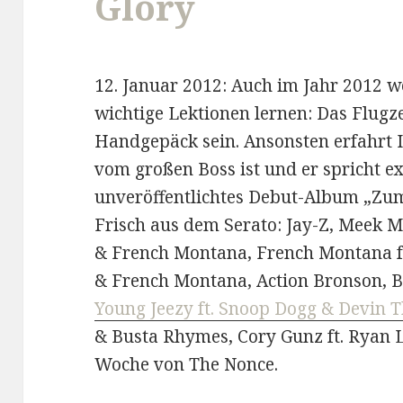
Glory
12. Januar 2012: Auch im Jahr 2012 w
wichtige Lektionen lernen: Das Flugz
Handgepäck sein. Ansonsten erfahrt 
vom großen Boss ist und er spricht ex
unveröffentlichtes Debut-Album „Zum 
Frisch aus dem Serato: Jay-Z, Meek Mil
& French Montana, French Montana ft.
& French Montana, Action Bronson, B.o
Young Jeezy ft. Snoop Dogg & Devin 
& Busta Rhymes, Cory Gunz ft. Ryan L
Woche von The Nonce.