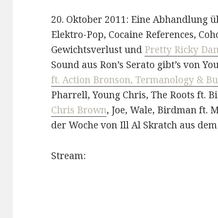
20. Oktober 2011: Eine Abhandlung ü
Elektro-Pop, Cocaine References, Coh
Gewichtsverlust und
Pretty Ricky D
Sound aus Ron’s Serato gibt’s von Youn
ft. Action Bronson, Termanology & B
Pharrell, Young Chris, The Roots ft. Big
Chris Brown
, Joe, Wale, Birdman ft.
der Woche von Ill Al Skratch aus dem
Stream: