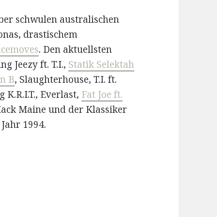
ber schwulen australischen
onas, drastischem
ancemoves
. Den aktuellsten
g Jeezy ft. T.I.,
Statik Selektah
un B
, Slaughterhouse, T.I. ft.
 K.R.I.T., Everlast,
Fat Joe ft.
 Mack Maine und der Klassiker
 Jahr 1994.