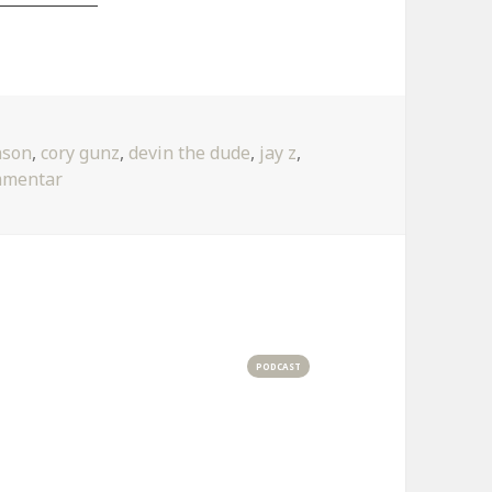
nson
,
cory gunz
,
devin the dude
,
jay z
,
zu Glory
mmentar
PODCAST