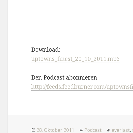
Download:
uptowns_finest_20_10_2011.mp3
Den Podcast abonnieren:
http://feeds.feedburner.com/uptownsf
Veröffentlicht
Kategorien
Tags
28. Oktober 2011
Podcast
everlast
,