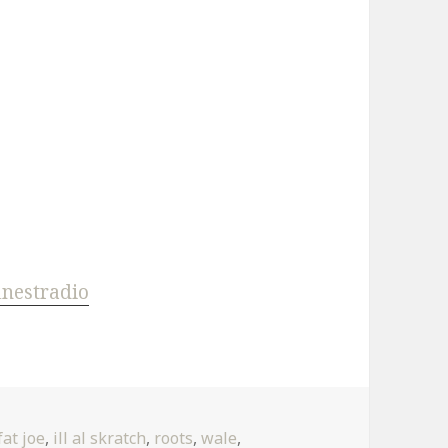
inestradio
fat joe
,
ill al skratch
,
roots
,
wale
,