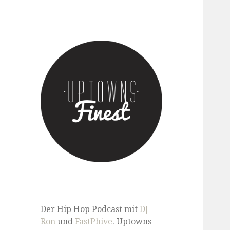
Der Hip Hop Podcast mit DJ
Ron & FastPhive
Der Hip Hop Podcast mit
DJ
Ron
und
FastPhive
. Uptowns