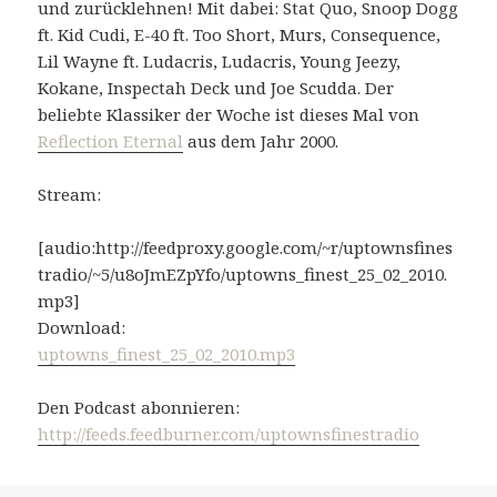
und zurücklehnen! Mit dabei: Stat Quo, Snoop Dogg
ft. Kid Cudi, E-40 ft. Too Short, Murs, Consequence,
Lil Wayne ft. Ludacris, Ludacris, Young Jeezy,
Kokane, Inspectah Deck und Joe Scudda. Der
beliebte Klassiker der Woche ist dieses Mal von
Reflection Eternal
aus dem Jahr 2000.
Stream:
[audio:http://feedproxy.google.com/~r/uptownsfines
tradio/~5/u8oJmEZpYfo/uptowns_finest_25_02_2010.
mp3]
Download:
uptowns_finest_25_02_2010.mp3
Den Podcast abonnieren:
http://feeds.feedburner.com/uptownsfinestradio