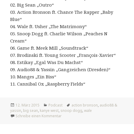
02. Big Sean „Outro“
03. Action Bronson ft. Chance The Rapper „Baby
Blue“
04. Wale ft. Usher „The Matrimony“
05. Snoop Dogg ft. Charlie Wilson „Peaches N
Cream“
06. Game ft. Meek Mill „Soundtrack“
07. Brodinski ft. Young Scooter „François-Xavier“
08. Estikay „Egal Was Du Machst“
09. Audio88 & Yassin „Gangzeichen (Dresden)“
10. Manges „Ein Biss“
11. Cannibal Ox „Raspberry Fields“
Veröffentlicht
Kategorien
Tags
12. März 2015
Podcast
action bronson
,
audio88 &
am
yassin
,
big sean
,
kanye west
,
snoop dogg
,
wale
zu #369: All Day
Schreibe einen Kommentar