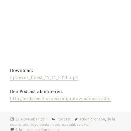
Download:
uptowns_finest_17_11_2011.mp3
Den Podcast abonnieren:
http://feeds.feedburner.com/uptownsfinestradio
Veröffentlicht
Kategorien
Tags
23. November 2011
Podcast
action bronson
,
de la
am
soul
,
drake
,
lloyd banks
,
ludacris
,
statik selektah
zu Cocoa Butter
Schreibe einen Kommentar