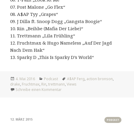
07. Post Malone „Go Flex“
08. A$AP Tyy „Grapes“
09. J Dilla ft. Snoop Dogg „Gangsta Boogie“
10. Rin „Beihbe (Mafia Der Liebe)“
11. Trettmann „Lila Frühling“
12. Fruchtmax & Hugo Nameless „Auf Der Jagd
Nach Dem Hak“
13. Sparky D „This Is Sparky D’s World“
Veröffentlicht
Kategorien
Tags
4. Mai 2016
Podcast
A$AP Ferg
,
action bronson
,
am
drake
,
Fruchtmax
,
Rin
,
trettmann
,
Views
zu #386: Views
Schreibe einen Kommentar
12. MÄRZ 2015
PODCAST