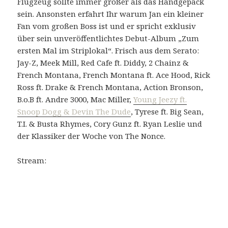
Flugzeug sollte immer größer als das Handgepäck
sein. Ansonsten erfahrt Ihr warum Jan ein kleiner
Fan vom großen Boss ist und er spricht exklusiv
über sein unveröffentlichtes Debut-Album „Zum
ersten Mal im Striplokal“. Frisch aus dem Serato:
Jay-Z, Meek Mill, Red Cafe ft. Diddy, 2 Chainz &
French Montana, French Montana ft. Ace Hood, Rick
Ross ft. Drake & French Montana, Action Bronson,
B.o.B ft. Andre 3000, Mac Miller,
Young Jeezy ft.
Snoop Dogg & Devin The Dude
, Tyrese ft. Big Sean,
T.I. & Busta Rhymes, Cory Gunz ft. Ryan Leslie und
der Klassiker der Woche von The Nonce.
Stream: