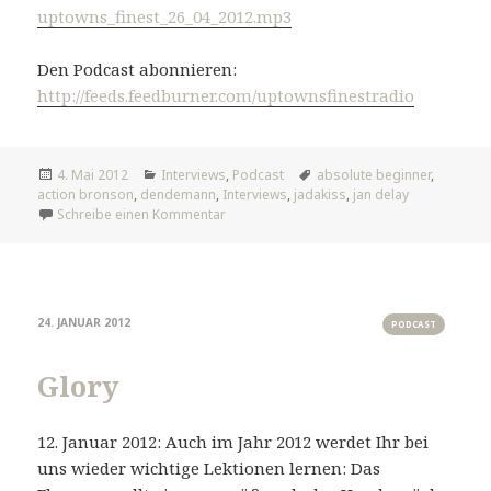
uptowns_finest_26_04_2012.mp3
Den Podcast abonnieren:
http://feeds.feedburner.com/uptownsfinestradio
Veröffentlicht
Kategorien
Tags
4. Mai 2012
Interviews
,
Podcast
absolute beginner
,
am
action bronson
,
dendemann
,
Interviews
,
jadakiss
,
jan delay
zu Jan Delay Interview
Schreibe einen Kommentar
24. JANUAR 2012
PODCAST
Glory
12. Januar 2012: Auch im Jahr 2012 werdet Ihr bei
uns wieder wichtige Lektionen lernen: Das