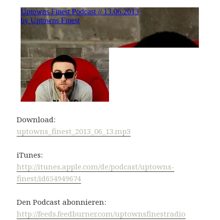
Download:
uptowns_finest_2013_06_13.mp3
iTunes:
http://itunes.apple.com/de/podcast/uptowns-
finest/id654949674
Den Podcast abonnieren:
http://feeds.feedburner.com/uptownsfinestradio