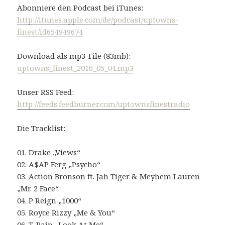
Abonniere den Podcast bei iTunes:
http://itunes.apple.com/de/podcast/uptowns-
finest/id654949674
Download als mp3-File (83mb):
uptowns_finest_2016_05_04.mp3
Unser RSS Feed:
http://feeds.feedburner.com/uptownsfinestradio
Die Tracklist:
01. Drake „Views“
02. A$AP Ferg „Psycho“
03. Action Bronson ft. Jah Tiger & Meyhem Lauren
„Mr. 2 Face“
04. P Reign „1000“
05. Royce Rizzy „Me & You“
06. T-Pain „Look At Me“