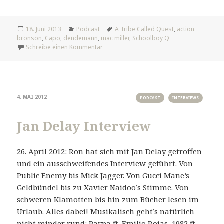
Veröffentlicht
Kategorien
Tags
18. Juni 2013
Podcast
A Tribe Called Quest
,
action
am
bronson
,
Capo
,
dendemann
,
mac miller
,
Schoolboy Q
zu Red Dot Music
Schreibe einen Kommentar
4. MAI 2012
PODCAST
INTERVIEWS
Jan Delay Interview
26. April 2012: Ron hat sich mit Jan Delay getroffen
und ein ausschweifendes Interview geführt. Von
Public Enemy bis Mick Jagger. Von Gucci Mane’s
Geldbündel bis zu Xavier Naidoo’s Stimme. Von
schweren Klamotten bis hin zum Bücher lesen im
Urlaub. Alles dabei! Musikalisch geht’s natürlich
nicht minder rund: Paypa ft. Emilio Rojas, 1982 ft.