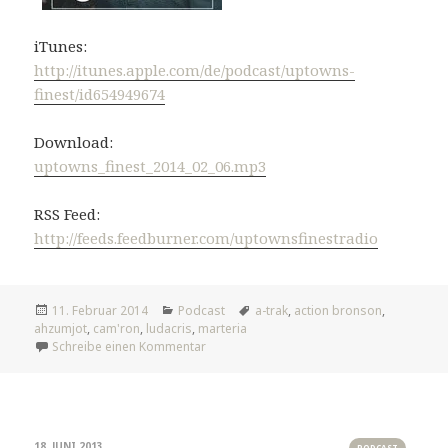
iTunes:
http://itunes.apple.com/de/podcast/uptowns-
finest/id654949674
Download:
uptowns_finest_2014_02_06.mp3
RSS Feed:
http://feeds.feedburner.com/uptownsfinestradio
Veröffentlicht
Kategorien
Tags
11. Februar 2014
Podcast
a-trak
,
action bronson
,
am
ahzumjot
,
cam'ron
,
ludacris
,
marteria
zu Humphrey
Schreibe einen Kommentar
18. JUNI 2013
PODCAST