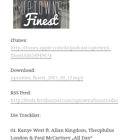
iTunes:
http://itunes.apple.com/de/podcast/uptowns-
finest/id654949674
Download:
uptowns_finest_2015_03_12.mp3
RSS Feed:
http://feeds.feedburner.com/uptownsfinestradio
Die Tracklist:
01. Kanye West ft. Allan Kingdom, Theophilus
London & Paul McCartney „All Day“