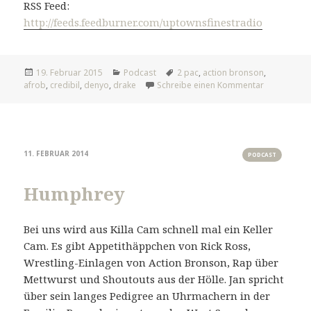
RSS Feed:
http://feeds.feedburner.com/uptownsfinestradio
Veröffentlicht
Kategorien
Tags
19. Februar 2015
Podcast
2 pac
,
action bronson
,
am
zu #368: 10
afrob
,
credibil
,
denyo
,
drake
Schreibe einen Kommentar
11. FEBRUAR 2014
PODCAST
Humphrey
Bei uns wird aus Killa Cam schnell mal ein Keller
Cam. Es gibt Appetithäppchen von Rick Ross,
Wrestling-Einlagen von Action Bronson, Rap über
Mettwurst und Shoutouts aus der Hölle. Jan spricht
über sein langes Pedigree an Uhrmachern in der