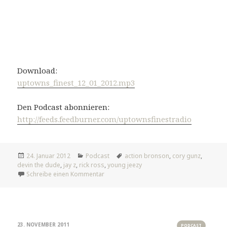
Download:
uptowns_finest_12_01_2012.mp3
Den Podcast abonnieren:
http://feeds.feedburner.com/uptownsfinestradio
Veröffentlicht
Kategorien
Tags
24. Januar 2012
Podcast
action bronson
,
cory gunz
,
am
devin the dude
,
jay z
,
rick ross
,
young jeezy
zu Glory
Schreibe einen Kommentar
23. NOVEMBER 2011
PODCAST