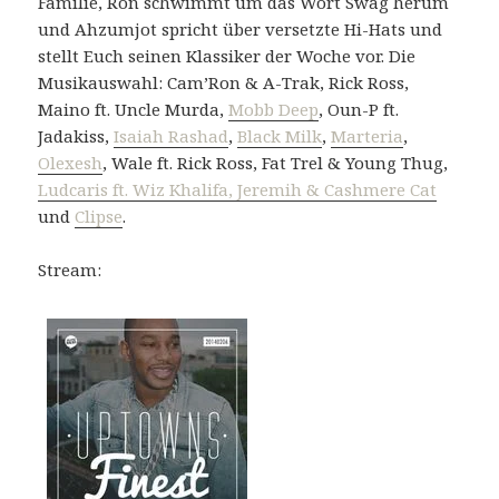
Familie, Ron schwimmt um das Wort Swag herum
und Ahzumjot spricht über versetzte Hi-Hats und
stellt Euch seinen Klassiker der Woche vor. Die
Musikauswahl: Cam’Ron & A-Trak, Rick Ross,
Maino ft. Uncle Murda,
Mobb Deep
, Oun-P ft.
Jadakiss,
Isaiah Rashad
,
Black Milk
,
Marteria
,
Olexesh
, Wale ft. Rick Ross, Fat Trel & Young Thug,
Ludcaris ft. Wiz Khalifa, Jeremih & Cashmere Cat
und
Clipse
.
Stream: