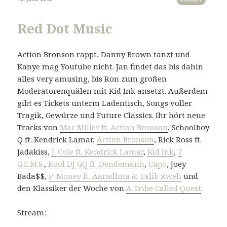
Red Dot Music
Action Bronson rappt, Danny Brown tanzt und
Kanye mag Youtube nicht. Jan findet das bis dahin
alles very amusing, bis Ron zum großen
Moderatorenquälen mit Kid Ink ansetzt. Außerdem
gibt es Tickets unterm Ladentisch, Songs voller
Tragik, Gewürze und Future Classics. Ihr hört neue
Tracks von
Mac Miller ft. Action Bronson
, Schoolboy
Q ft. Kendrick Lamar,
Action Bronson
, Rick Ross ft.
Jadakiss,
J. Cole ft. Kendrick Lamar
,
Kid Ink
,
7
G.E.M.S.
,
Kool DJ GQ ft. Dendemann
,
Capo
, Joey
Bada$$,
P-Money ft. Aaradhna & Talib Kweli
und
den Klassiker der Woche von
A Tribe Called Quest
.
Stream: