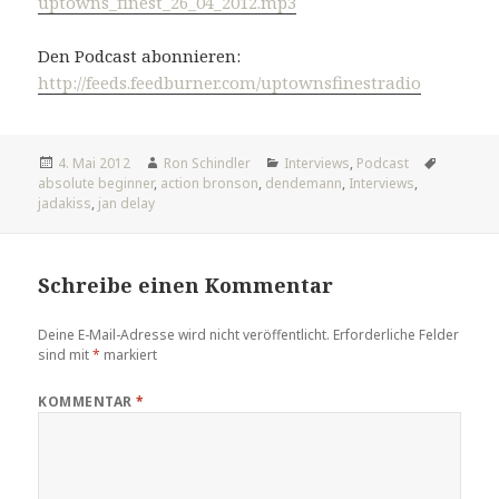
uptowns_finest_26_04_2012.mp3
Den Podcast abonnieren:
http://feeds.feedburner.com/uptownsfinestradio
Veröffentlicht
Autor
Kategorien
Tags
4. Mai 2012
Ron Schindler
Interviews
,
Podcast
am
absolute beginner
,
action bronson
,
dendemann
,
Interviews
,
jadakiss
,
jan delay
Schreibe einen Kommentar
Deine E-Mail-Adresse wird nicht veröffentlicht.
Erforderliche Felder
sind mit
*
markiert
KOMMENTAR
*