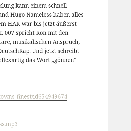
cklung kann einem schnell
und Hugo Nameless haben alles
em HAK war bis jetzt äußerst
r. 007 spricht Ron mit den
are, musikalischen Anspruch,
DeutschRap. Und jetzt schreibt
reflexartig das Wort „gönnen“
ptowns-finest/id654949674
ss.mp3