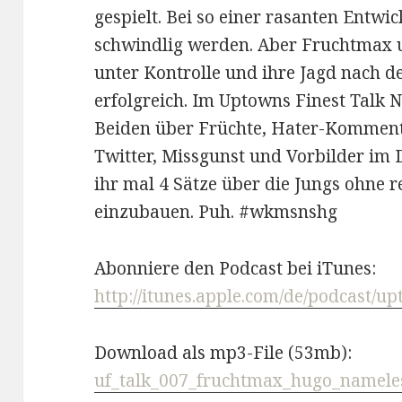
gespielt. Bei so einer rasanten Entwi
schwindlig werden. Aber Fruchtmax 
unter Kontrolle und ihre Jagd nach d
erfolgreich. Im Uptowns Finest Talk N
Beiden über Früchte, Hater-Komment
Twitter, Missgunst und Vorbilder im 
ihr mal 4 Sätze über die Jungs ohne 
einzubauen. Puh. #wkmsnshg
Abonniere den Podcast bei iTunes:
http://itunes.apple.com/de/podcast/u
Download als mp3-File (53mb):
uf_talk_007_fruchtmax_hugo_namele