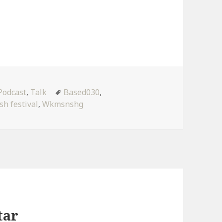
Kategorien
Tags
Podcast
,
Talk
Based030
,
sh festival
,
Wkmsnshg
tar