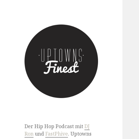
Der Hip Hop Podcast mit DJ
Ron & FastPhive
Der Hip Hop Podcast mit
DJ
Ron
und
FastPhive
. Uptowns