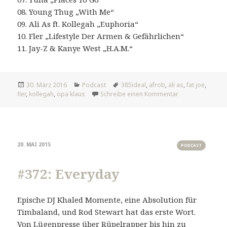
08. Young Thug „With Me“
09. Ali As ft. Kollegah „Euphoria“
10. Fler „Lifestyle Der Armen & Gefährlichen“
11. Jay-Z & Kanye West „H.A.M.“
Veröffentlicht
Kategorien
Tags
30. März 2016
Podcast
385ideal
,
afrob
,
ali as
,
fat joe
,
am
zu #385: All The
fler
,
kollegah
,
opa klaus
Schreibe einen Kommentar
20. MAI 2015
PODCAST
#372: Everyday
Epische DJ Khaled Momente, eine Absolution für
Timbaland, und Rod Stewart hat das erste Wort.
Von Lügenpresse über Rüpelrapper bis hin zu