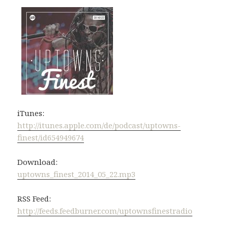
iTunes:
http://itunes.apple.com/de/podcast/uptowns-
finest/id654949674
Download:
uptowns_finest_2014_05_22.mp3
RSS Feed:
http://feeds.feedburner.com/uptownsfinestradio