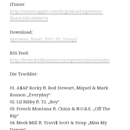
iTunes:
http://itunes.apple.com/de/podcast/uptowns-
finest/id654949674
Download:
uptowns_finest_2015_05_20.mp3
RSS Feed:
http://feeds.feedburner.com/uptownsfinestradio
Die Tracklist:
01. A$AP Rocky ft. Rod Stewart, Miquel & Mark
Ronson „Everyday“
02. Lil Bibby ft. T.I. „Boy“
03. French Montana ft. Chinx & N.O.R.E. „Off The
Rip“
04. Meek Mill ft. Travi$ Scott & Strap „Miss My
Dawgs“