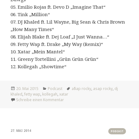
05. Emilio Rojas ft. Devo D „Imagine That“
06. Tink „Million“
07. DJ Khaled ft. Lil Wayne, Big Sean & Chris Brown
„How Many Times“
08. Elijah Blake ft. Dej Loaf „I Just Wanna…“
09. Fetty Wap ft. Drake „My Way (Remix)“
10. Xatar „Mein Mantel“
11. Greeny Tortellini „Grün Grün Grün“
12. Kollegah „Showtime“
Veröffentlicht
Kategorien
Tags
20. Mai 2015
Podcast
a$ap rocky
,
asap rocky
,
dj
am
khaled
,
fetty wap
,
kollegah
,
xatar
zu #372: Everyday
Schreibe einen Kommentar
27. MAI 2014
PODCAST