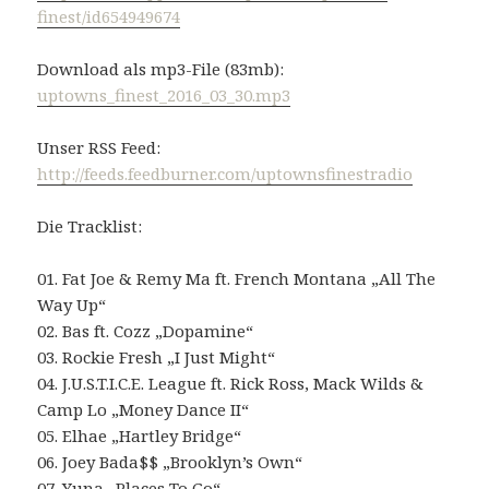
finest/id654949674
Download als mp3-File (83mb):
uptowns_finest_2016_03_30.mp3
Unser RSS Feed:
http://feeds.feedburner.com/uptownsfinestradio
Die Tracklist:
01. Fat Joe & Remy Ma ft. French Montana „All The
Way Up“
02. Bas ft. Cozz „Dopamine“
03. Rockie Fresh „I Just Might“
04. J.U.S.T.I.C.E. League ft. Rick Ross, Mack Wilds &
Camp Lo „Money Dance II“
05. Elhae „Hartley Bridge“
06. Joey Bada$$ „Brooklyn’s Own“
07. Yuna „Places To Go“