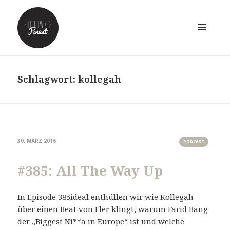
MENÜ
UND
WIDGETS
Schlagwort:
kollegah
30. MÄRZ 2016
PODCAST
#385: All The Way Up
In Episode 385ideal enthüllen wir wie Kollegah
über einen Beat von Fler klingt, warum Farid Bang
der „Biggest Ni**a in Europe“ ist und welche