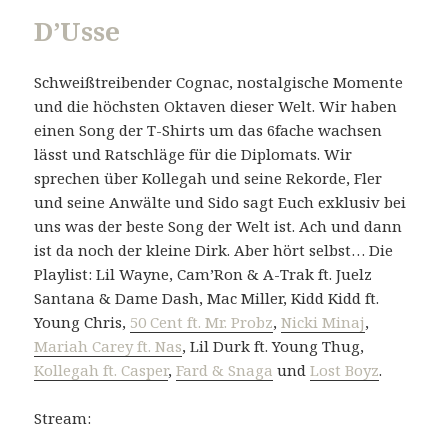
D’Usse
Schweißtreibender Cognac, nostalgische Momente
und die höchsten Oktaven dieser Welt. Wir haben
einen Song der T-Shirts um das 6fache wachsen
lässt und Ratschläge für die Diplomats. Wir
sprechen über Kollegah und seine Rekorde, Fler
und seine Anwälte und Sido sagt Euch exklusiv bei
uns was der beste Song der Welt ist. Ach und dann
ist da noch der kleine Dirk. Aber hört selbst… Die
Playlist: Lil Wayne, Cam’Ron & A-Trak ft. Juelz
Santana & Dame Dash, Mac Miller, Kidd Kidd ft.
Young Chris,
50 Cent ft. Mr. Probz
,
Nicki Minaj
,
Mariah Carey ft. Nas
, Lil Durk ft. Young Thug,
Kollegah ft. Casper
,
Fard & Snaga
und
Lost Boyz
.
Stream: