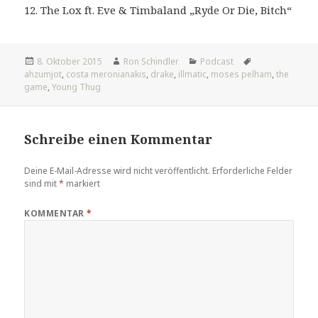
12. The Lox ft. Eve & Timbaland „Ryde Or Die, Bitch“
Veröffentlicht
Autor
Kategorien
Tags
8. Oktober 2015
Ron Schindler
Podcast
am
ahzumjot
,
costa meronianakis
,
drake
,
illmatic
,
moses pelham
,
the
game
,
Young Thug
Schreibe einen Kommentar
Deine E-Mail-Adresse wird nicht veröffentlicht.
Erforderliche Felder
sind mit
*
markiert
KOMMENTAR
*