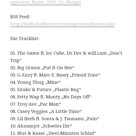
uptowns_finest_2015_10_08.mp3
RSS Feed:
http://feeds.feedburner.com/uptownsfinestradio
Die Tracklist:
01. The Game ft. Ice Cube, Dr. Dre & will.i.am „Don’t
Trip“
02. Big Grams „Put It On Her“
03. G-Eazy ft. Marc E. Bassy „Friend Zone“
04. Young Thug „Mine“
05. Drake & Future „Plastic Bag“
06. Fetty Wap ft. Monty „No Days Off“
07. Troy Ave „Pac Man“
08. Casey Veggies „A Little Time“
09. Lil Herb ft. Sonta & J. Tsunami „Pain“
10. Ahzumjot „Schwörs Dir“
11. Blut & Kasse „Zwei Minuten Schlaf“