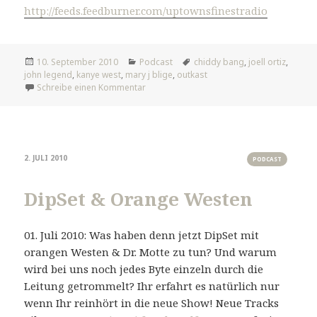
http://feeds.feedburner.com/uptownsfinestradio
Veröffentlicht
Kategorien
Tags
10. September 2010
Podcast
chiddy bang
,
joell ortiz
,
am
john legend
,
kanye west
,
mary j blige
,
outkast
zu The Good Life
Schreibe einen Kommentar
2. JULI 2010
PODCAST
DipSet & Orange Westen
01. Juli 2010: Was haben denn jetzt DipSet mit
orangen Westen & Dr. Motte zu tun? Und warum
wird bei uns noch jedes Byte einzeln durch die
Leitung getrommelt? Ihr erfahrt es natürlich nur
wenn Ihr reinhört in die neue Show! Neue Tracks