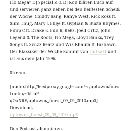
Flo Mega? DJ Special K & DJ Ron klären Euch auf
und servieren ganz neben bei den heißesten Scheiß
der Woche: Chiddy Bang, Kanye West, Rick Ross ft.
Slim Thug, Mary J. Blige ft. Gyptian & Busta Rhymes,
Pimp C ft. Drake & Bun B, Reks, Joell Ortiz, John
Legend & The Roots, Flo Mega, Lloyd Banks, Trey
Songz ft. Swizz Beatz und Wiz Khalifa ft. Fashawn.
Der Klassiker der Woche kommt von
Outkast
und
ist aus dem Jahr 1996.
Stream:
[audio:http://feedproxy.google.com/~r/uptownsfines
tradio/~5/t-aP-
qOaNRE/uptowns_finest_09_09_2010.mp3]
Download:
uptowns_finest_09_09_2010.mp3
Den Podcast abonnieren: