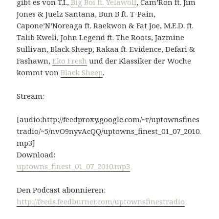
gibt es von T.I.,
Big Boi ft. Yelawolf
, Cam’Ron ft. Jim
Jones & Juelz Santana, Bun B ft. T-Pain,
Capone’N’Noreaga ft. Raekwon & Fat Joe, M.E.D. ft.
Talib Kweli, John Legend ft. The Roots, Jazmine
Sullivan, Black Sheep, Rakaa ft. Evidence, Defari &
Fashawn,
Eko Fresh
und der Klassiker der Woche
kommt von
Black Sheep
.
Stream:
[audio:http://feedproxy.google.com/~r/uptownsfines
tradio/~5/nvO9nyvAcQQ/uptowns_finest_01_07_2010.
mp3]
Download:
uptowns_finest_01_07_2010.mp3
Den Podcast abonnieren:
http://feeds.feedburner.com/uptownsfinestradio