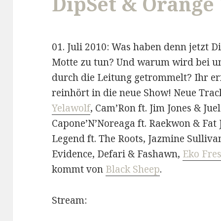
DipSet & Orange
01. Juli 2010: Was haben denn jetzt 
Motte zu tun? Und warum wird bei un
durch die Leitung getrommelt? Ihr er
reinhört in die neue Show! Neue Tracks
Yelawolf
, Cam’Ron ft. Jim Jones & Jue
Capone’N’Noreaga ft. Raekwon & Fat Jo
Legend ft. The Roots, Jazmine Sullivan
Evidence, Defari & Fashawn,
Eko Fre
kommt von
Black Sheep
.
Stream: