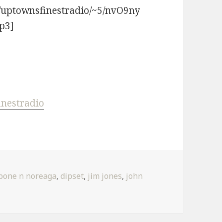
r/uptownsfinestradio/~5/nvO9ny
p3]
inestradio
pone n noreaga
,
dipset
,
jim jones
,
john
Set & Orange Westen