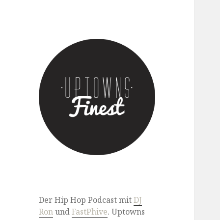
Der Hip Hop Podcast mit DJ
Ron & FastPhive
Der Hip Hop Podcast mit
DJ
Ron
und
FastPhive
. Uptowns