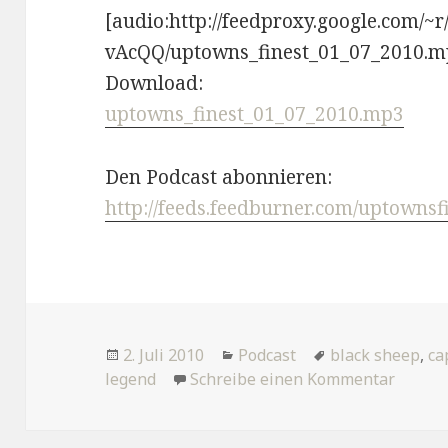
[audio:http://feedproxy.google.com/~
vAcQQ/uptowns_finest_01_07_2010.m
Download:
uptowns_finest_01_07_2010.mp3
Den Podcast abonnieren:
http://feeds.feedburner.com/uptownsf
Veröffentlicht
Kategorien
Tags
2. Juli 2010
Podcast
black sheep
,
ca
am
zu Dip
legend
Schreibe einen Kommentar