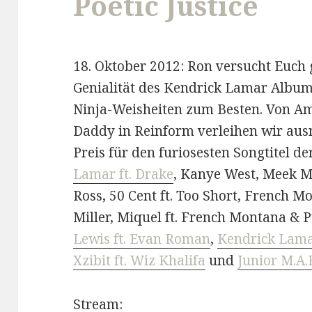
Poetic Justice
18. Oktober 2012: Ron versucht Euch 
Genialität des Kendrick Lamar Album
Ninja-Weisheiten zum Besten. Von Am
Daddy in Reinform verleihen wir au
Preis für den furiosesten Songtitel d
Lamar ft. Drake
, Kanye West, Meek Mi
Ross, 50 Cent ft. Too Short, French M
Miller, Miquel ft. French Montana & 
Lewis ft. Evan Roman
,
Kendrick Lam
Xzibit ft. Wiz Khalifa
und
Junior M.A.F
Stream: