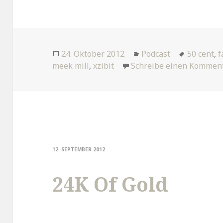
Veröffentlicht
Kategorien
Tags
24. Oktober 2012
Podcast
50 cent
,
f
am
meek mill
,
xzibit
Schreibe einen Kommen
12. SEPTEMBER 2012
24K Of Gold