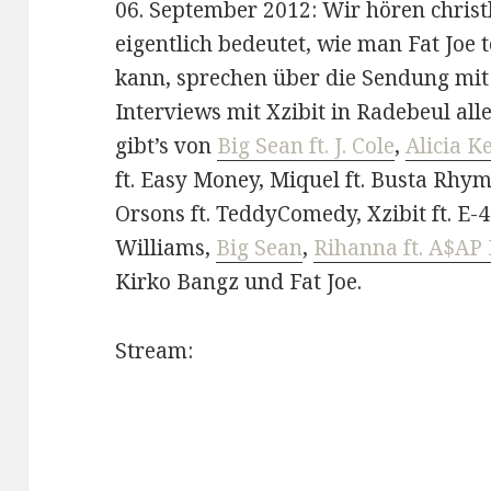
06. September 2012: Wir hören christ
eigentlich bedeutet, wie man Fat Joe 
kann, sprechen über die Sendung mi
Interviews mit Xzibit in Radebeul all
gibt’s von
Big Sean ft. J. Cole
,
Alicia Ke
ft. Easy Money, Miquel ft. Busta Rhym
Orsons ft. TeddyComedy, Xzibit ft. E-4
Williams,
Big Sean
,
Rihanna ft. A$AP
Kirko Bangz und Fat Joe.
Stream: