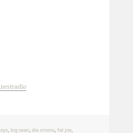
inestradio
keys
,
big sean
,
die orsons
,
fat joe
,