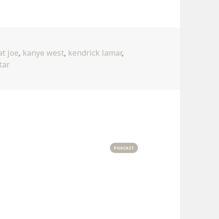
at joe
,
kanye west
,
kendrick lamar
,
zu Poetic Justice
tar
PODCAST