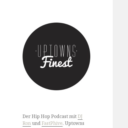
Der Hip Hop Podcast mit DJ
Ron & FastPhive
Der Hip Hop Podcast mit
DJ
Ron
und
FastPhive
. Uptowns