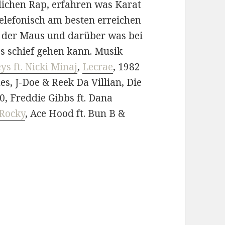
lichen Rap, erfahren was Karat
telefonisch am besten erreichen
t der Maus und darüber was bei
es schief gehen kann. Musik
ys ft. Nicki Minaj
,
Lecrae
, 1982
es, J-Doe & Reek Da Villian, Die
0, Freddie Gibbs ft. Dana
 Rocky
, Ace Hood ft. Bun B &