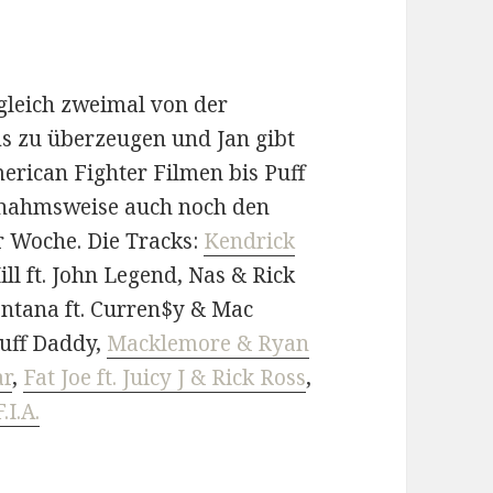
gleich zweimal von der
s zu überzeugen und Jan gibt
erican Fighter Filmen bis Puff
snahmsweise auch noch den
er Woche. Die Tracks:
Kendrick
ll ft. John Legend, Nas & Rick
ontana ft. Curren$y & Mac
Puff Daddy,
Macklemore & Ryan
ar
,
Fat Joe ft. Juicy J & Rick Ross
,
.I.A.