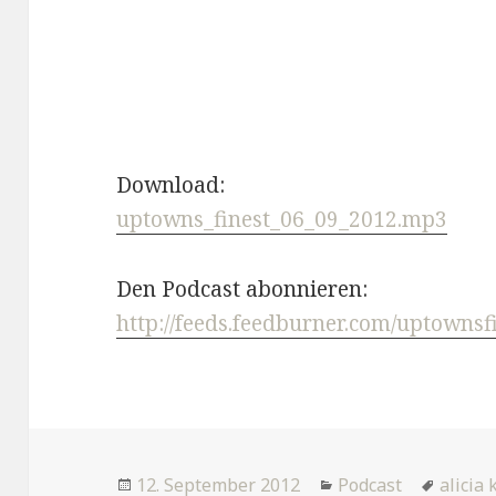
Download:
uptowns_finest_06_09_2012.mp3
Den Podcast abonnieren:
http://feeds.feedburner.com/uptownsf
Veröffentlicht
Kategorien
Tags
12. September 2012
Podcast
alicia 