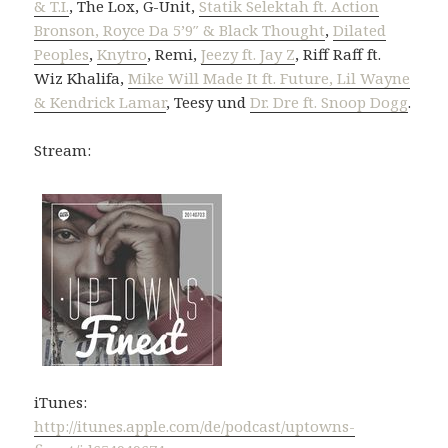
& T.I.
, The Lox, G-Unit,
Statik Selektah ft. Action
Bronson, Royce Da 5’9″ & Black Thought
,
Dilated
Peoples
,
Knytro
, Remi,
Jeezy ft. Jay Z
, Riff Raff ft.
Wiz Khalifa,
Mike Will Made It ft. Future, Lil Wayne
& Kendrick Lamar
, Teesy und
Dr. Dre ft. Snoop Dogg
.
Stream:
iTunes:
http://itunes.apple.com/de/podcast/uptowns-