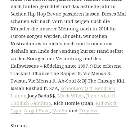
nach hinten gerichtet und das aktuelle Jahr in
Sachen Hip Hop Revue passieren lassen. Dieses Mal
schauen wir nach vorn und zeigen Euch die
Künstler die unserer Meinung nach in 2014 für
Furore sorgen werden. Ihr seht, wir stehen
Nostradamus in nichts nach und krönen uns
deshalb am Ende der Sendung kurzer Hand selbst
zu den Königen der Vermutung und des
Halbwissens – Rödeling since 1997. ;) Die erlesene
Tracklist: Chance The Rapper ft. Vic Mensa &
Twista, Vic Mensa ft. Ab-Soul & BJ The Chicago Kid,
Isaiah Rashad ft. SZA,
Schoolboy Q ft. Kendrick
Lamar
, Joey Bada$$,
Mack Wilds
,
Jhene Aiko ft.
Childish Gambino
, Rich Homie Quan,
Kid Ink ft.
Tyga
,
Angel Haze
,
IAmSu
und
Troy Ave
.
Stream: