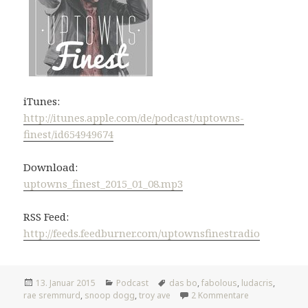
iTunes:
http://itunes.apple.com/de/podcast/uptowns-
finest/id654949674
Download:
uptowns_finest_2015_01_08.mp3
RSS Feed:
http://feeds.feedburner.com/uptownsfinestradio
Veröffentlicht
Kategorien
Tags
13. Januar 2015
Podcast
das bo
,
fabolous
,
ludacris
,
am
zu #366: Ball 
rae sremmurd
,
snoop dogg
,
troy ave
2 Kommentare