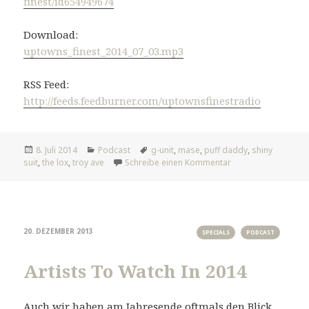
finest/id654949674
Download:
uptowns_finest_2014_07_03.mp3
RSS Feed:
http://feeds.feedburner.com/uptownsfinestradio
Veröffentlicht
Kategorien
Tags
8. Juli 2014
Podcast
g-unit
,
mase
,
puff daddy
,
shiny
am
zu Your Style
suit
,
the lox
,
troy ave
Schreibe einen Kommentar
20. DEZEMBER 2013
SPECIALS
PODCAST
Artists To Watch In 2014
Auch wir haben am Jahresende oftmals den Blick