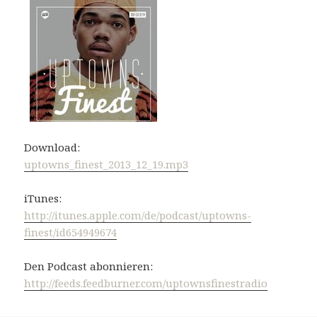
Download:
uptowns_finest_2013_12_19.mp3
iTunes:
http://itunes.apple.com/de/podcast/uptowns-
finest/id654949674
Den Podcast abonnieren:
http://feeds.feedburner.com/uptownsfinestradio