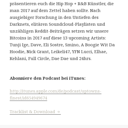
präsentieren euch die Hip Hop + R&B Künstler, die
man 2017 auf dem Zettel haben sollte. Nach
ausgiebiger Forschung in den Untiefen des
Darknets, elitären Soundcloud-Playlisten und
unzähligen Reddit-Beiträgen setzen wir unsere
Bitcoins in 2017 auf diese 13 upcoming Artists:
Tunji Ige, Dave, Eli Sostre, Smino, A Boogie Wit Da
Hoodie, Nick Grant, Leikeli47, YFN Lucci, Elhae,
Kehlani, Full Circle, Dae Dae und 24hrs.
Abonniere den Podcast bei iTunes:
http://itunes.apple.com/de/podcast/uptowns-
finest/id654949674
#394: Artists To Watch In 2017
Tracklist & Download