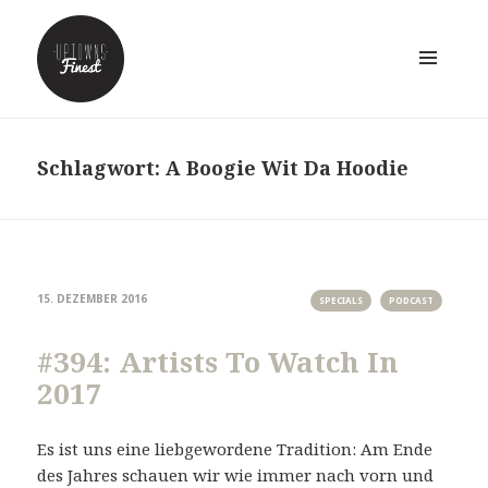
MENÜ
UND
WIDGETS
Schlagwort:
A Boogie Wit Da Hoodie
15. DEZEMBER 2016
SPECIALS
PODCAST
#394: Artists To Watch In
2017
Es ist uns eine liebgewordene Tradition: Am Ende
des Jahres schauen wir wie immer nach vorn und