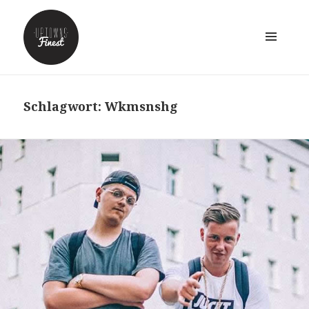
MENÜ
UND
WIDGETS
Schlagwort:
Wkmsnshg