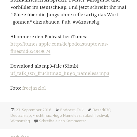
Vorbilder im DeutschRap. Und jetzt schreibt ihr mal
4 Sätze über die Jungs ohne reflexartig das Wort
„gönnen“ einzubauen. Puh. #wkmsnshg
Abonniere den Podcast bei iTunes:
http://itunes.apple.com/de/podcast/uptowns-
finest/id654949674
Download als mp3-File (53mb):
uf_talk_007_fruchtmax_hugo_nameless.mp3
Foto:
freejazzlol
Veröffentlicht
Kategorien
Tags
23. September 2016
Podcast
,
Talk
Based030
,
am
Deutschrap
,
Fruchtmax
,
Hugo Nameless
,
splash festival
,
zu UF Talk #007: Fruchtmax
Wkmsnshg
Schreibe einen Kommentar