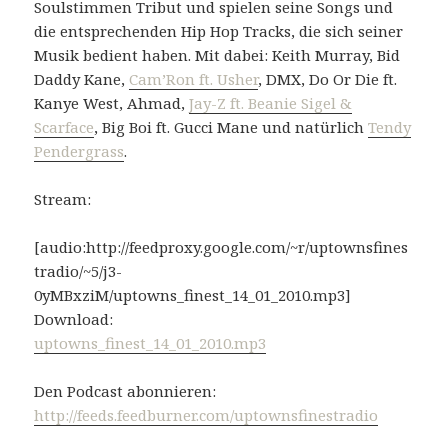
Soulstimmen Tribut und spielen seine Songs und
die entsprechenden Hip Hop Tracks, die sich seiner
Musik bedient haben. Mit dabei: Keith Murray, Bid
Daddy Kane,
Cam’Ron ft. Usher
, DMX, Do Or Die ft.
Kanye West, Ahmad,
Jay-Z ft. Beanie Sigel &
Scarface
, Big Boi ft. Gucci Mane und natürlich
Tendy
Pendergrass
.
Stream:
[audio:http://feedproxy.google.com/~r/uptownsfines
tradio/~5/j3-
0yMBxziM/uptowns_finest_14_01_2010.mp3]
Download:
uptowns_finest_14_01_2010.mp3
Den Podcast abonnieren:
http://feeds.feedburner.com/uptownsfinestradio