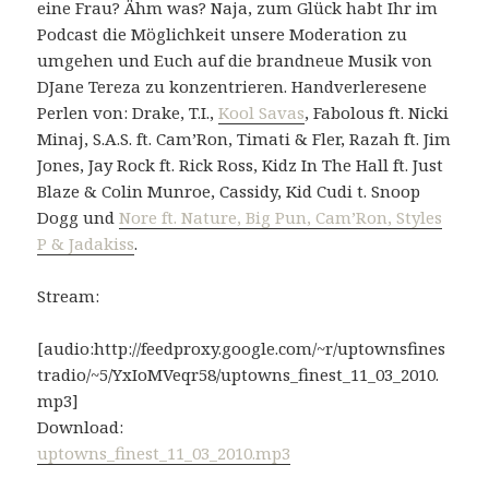
eine Frau? Ähm was? Naja, zum Glück habt Ihr im
Podcast die Möglichkeit unsere Moderation zu
umgehen und Euch auf die brandneue Musik von
DJane Tereza zu konzentrieren. Handverleresene
Perlen von: Drake, T.I.,
Kool Savas
, Fabolous ft. Nicki
Minaj, S.A.S. ft. Cam’Ron, Timati & Fler, Razah ft. Jim
Jones, Jay Rock ft. Rick Ross, Kidz In The Hall ft. Just
Blaze & Colin Munroe, Cassidy, Kid Cudi t. Snoop
Dogg und
Nore ft. Nature, Big Pun, Cam’Ron, Styles
P & Jadakiss
.
Stream:
[audio:http://feedproxy.google.com/~r/uptownsfines
tradio/~5/YxIoMVeqr58/uptowns_finest_11_03_2010.
mp3]
Download:
uptowns_finest_11_03_2010.mp3