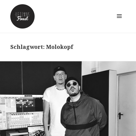
MENÜ
UND
WIDGETS
Schlagwort:
Molokopf