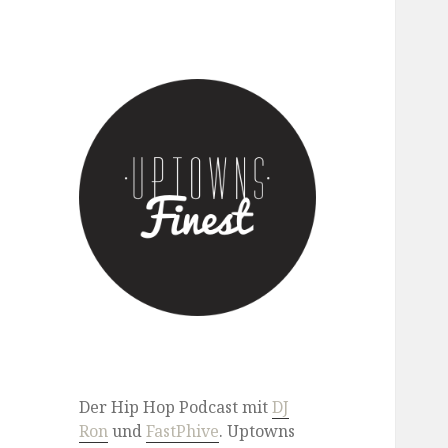
Der Hip Hop Podcast mit DJ
Ron & FastPhive
Der Hip Hop Podcast mit
DJ
Ron
und
FastPhive
. Uptowns