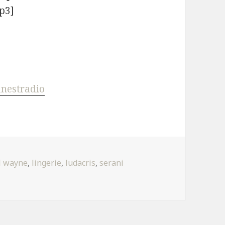
p3]
inestradio
il wayne
,
lingerie
,
ludacris
,
serani