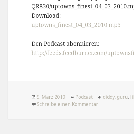
QR830/uptowns_finest_04_03_2010.m
Download:
uptowns_finest_04_03_2010.mp3
Den Podcast abonnieren:
http://feeds.feedburner.com/uptownsf
Veröffentlicht
Kategorien
Tags
5. März 2010
Podcast
diddy
,
guru
,
l
am
zu Lingerie
Schreibe einen Kommentar