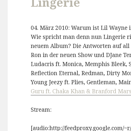
Lingerie
04. März 2010: Warum ist Lil Wayne 
Wie spricht man denn nun Lingerie ri
neuem Album? Die Antworten auf all 
Ron in der neuen Show und DJane Ter
Ludacris ft. Monica, Memphis Bleek, 
Reflection Eternal, Redman, Dirty Mone
Young Jeezy ft. Plies, Gentleman, Main
Guru ft. Chaka Khan & Branford Mars
Stream:
[audio:http://feedproxy.google.com/~