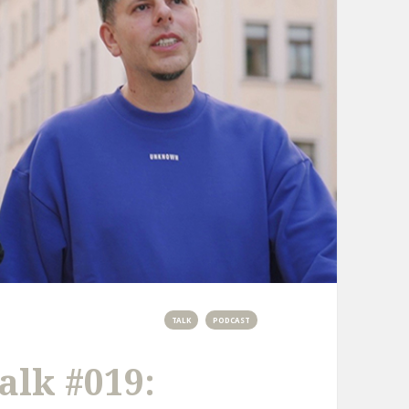
TALK
PODCAST
alk #019: