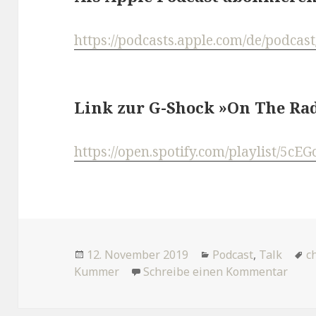
https://podcasts.apple.com/de/podcas
Link zur G-Shock »On The Rada
https://open.spotify.com/playlist/5
Veröffentlicht
Kategorien
T
12. November 2019
Podcast
,
Talk
c
am
zu U
Kummer
Schreibe einen Kommentar