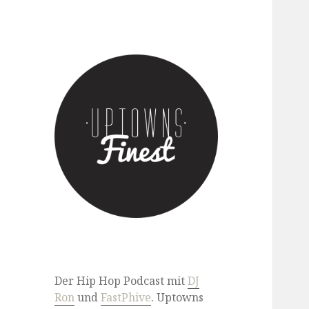
Der Hip Hop Podcast mit DJ
Ron & FastPhive
Der Hip Hop Podcast mit
DJ
Ron
und
FastPhive
. Uptowns