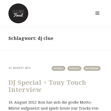
MENÜ
UND
WIDGETS
Schlagwort:
dj clue
21. AUGUST 2012
SPECIALS
PODCAST
INTERVIEWS
DJ Special + Tony Touch
Interview
16. August 2012: Ron hat sich die große Motto-
Mütze aufgesetzt und spielt heute nur Tracks von