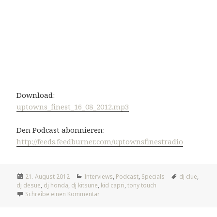
Download:
uptowns_finest_16_08_2012.mp3
Den Podcast abonnieren:
http://feeds.feedburner.com/uptownsfinestradio
Veröffentlicht
Kategorien
Tags
21. August 2012
Interviews
,
Podcast
,
Specials
dj clue
,
am
dj desue
,
dj honda
,
dj kitsune
,
kid capri
,
tony touch
zu DJ Special + Tony Touch Interview
Schreibe einen Kommentar