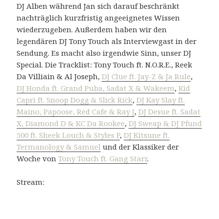
DJ Alben während Jan sich darauf beschränkt
nachträglich kurzfristig angeeignetes Wissen
wiederzugeben. Außerdem haben wir den
legendären DJ Tony Touch als Interviewgast in der
Sendung. Es macht also irgendwie Sinn, unser DJ
Special. Die Tracklist: Tony Touch ft. N.O.R.E., Reek
Da Villiain & Al Joseph,
DJ Clue ft. Jay-Z & Ja Rule
,
DJ Honda ft. Grand Puba, Sadat X & Wakeem
,
Kid
Capri ft. Snoop Dogg & Slick Rick
,
DJ Kay Slay ft.
Maino, Papoose, Red Cafe & Ray J
,
DJ Desue ft. Sadat
X, Diamond D & KC Da Rookee
,
DJ Sweap & DJ Pfund
500 ft. Sheek Louch & Styles P
,
DJ Kitsune ft.
Termanology & Samuel
und der Klassiker der
Woche von
Tony Touch ft. Gang Starr
.
Stream: