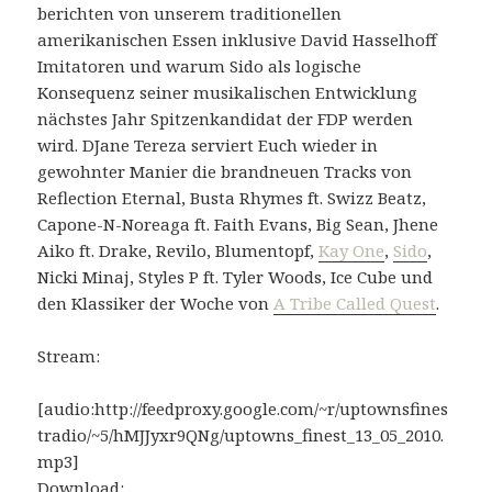
berichten von unserem traditionellen
amerikanischen Essen inklusive David Hasselhoff
Imitatoren und warum Sido als logische
Konsequenz seiner musikalischen Entwicklung
nächstes Jahr Spitzenkandidat der FDP werden
wird. DJane Tereza serviert Euch wieder in
gewohnter Manier die brandneuen Tracks von
Reflection Eternal, Busta Rhymes ft. Swizz Beatz,
Capone-N-Noreaga ft. Faith Evans, Big Sean, Jhene
Aiko ft. Drake, Revilo, Blumentopf,
Kay One
,
Sido
,
Nicki Minaj, Styles P ft. Tyler Woods, Ice Cube und
den Klassiker der Woche von
A Tribe Called Quest
.
Stream:
[audio:http://feedproxy.google.com/~r/uptownsfines
tradio/~5/hMJJyxr9QNg/uptowns_finest_13_05_2010.
mp3]
Download: