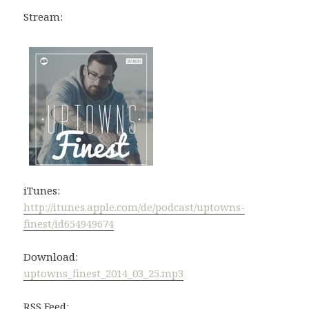
Stream:
iTunes:
http://itunes.apple.com/de/podcast/uptowns-
finest/id654949674
Download:
uptowns_finest_2014_03_25.mp3
RSS Feed: