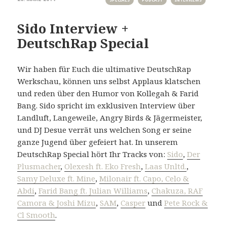
Sido Interview +
DeutschRap Special
Wir haben für Euch die ultimative DeutschRap
Werkschau, können uns selbst Applaus klatschen
und reden über den Humor von Kollegah & Farid
Bang. Sido spricht im exklusiven Interview über
Landluft, Langeweile, Angry Birds & Jägermeister,
und DJ Desue verrät uns welchen Song er seine
ganze Jugend über gefeiert hat. In unserem
DeutschRap Special hört Ihr Tracks von:
Sido
,
Der
Plusmacher
,
Olexesh ft. Eko Fresh
,
Laas Unltd.
,
Samy Deluxe ft. Mine
,
Milonair ft. Capo, Celo &
Abdi
,
Farid Bang ft. Julian Williams
,
Chakuza, RAF
Camora & Joshi Mizu
,
SAM
,
Casper
und
Pete Rock &
Cl Smooth
.