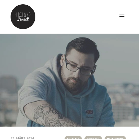
MENÜ
UND
WIDGETS
26. MÄRZ 2014
SPECIALS
PODCAST
INTERVIEWS