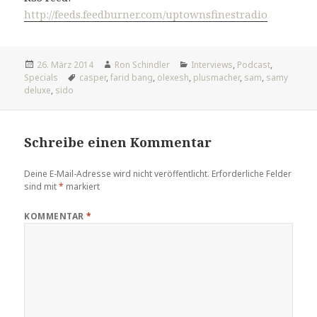
http://feeds.feedburner.com/uptownsfinestradio
Veröffentlicht
Autor
Kategorien
26. März 2014
Ron Schindler
Interviews
,
Podcast
,
am
Tags
Specials
casper
,
farid bang
,
olexesh
,
plusmacher
,
sam
,
samy
deluxe
,
sido
Schreibe einen Kommentar
Deine E-Mail-Adresse wird nicht veröffentlicht.
Erforderliche Felder
sind mit
*
markiert
KOMMENTAR
*