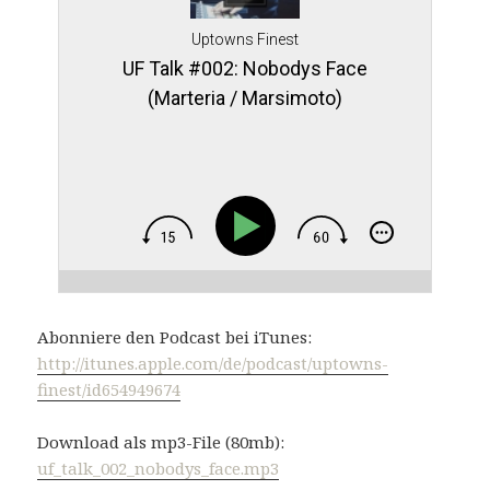
Uptowns Finest
UF Talk #002: Nobodys Face
(Marteria / Marsimoto)
Abonniere den Podcast bei iTunes:
http://itunes.apple.com/de/podcast/uptowns-
finest/id654949674
Download als mp3-File (80mb):
uf_talk_002_nobodys_face.mp3