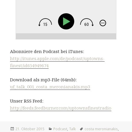
Abonniere den Podcast bei iTunes:
http://itunes.apple.com/de/podcast/uptowns-
finest/id654949674
Download als mp3-File (64mb):
uf_talk_001_costa_meronianakis.mp3
Unser RSS Feed:
http://feeds.feedburner.com/uptownsfinestradio
Veröffentlicht
Kategorien
Tags
21. Oktober 2015
Podcast
,
Talk
costa meronianakis
,