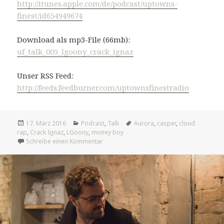
http://itunes.apple.com/de/podcast/uptowns-
finest/id654949674
Download als mp3-File (66mb):
uf_talk_005_lgoony_crack_ignaz
Unser RSS Feed:
http://feeds.feedburner.com/uptownsfinestradio
Veröffentlicht
Kategorien
Tags
17. März 2016
Podcast
,
Talk
Aurora
,
casper
,
cloud
am
rap
,
Crack Ignaz
,
LGoony
,
money boy
zu UF Talk #005: LGoony & Crack Ignaz
Schreibe einen Kommentar