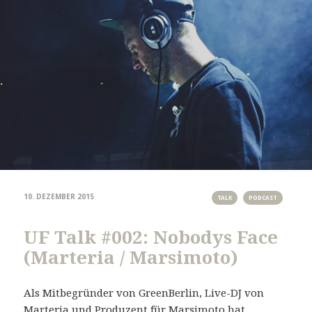
10. DEZEMBER 2015
TALK
PODCAST
UF Talk #002: Nobodys Face
(Marteria / Marsimoto)
Als Mitbegründer von GreenBerlin, Live-DJ von
Marteria und Produzent für Marsimoto hat