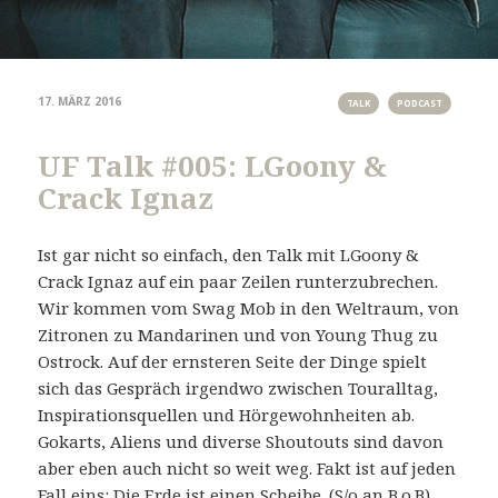
17. MÄRZ 2016
TALK
PODCAST
UF Talk #005: LGoony &
Crack Ignaz
Ist gar nicht so einfach, den Talk mit LGoony &
Crack Ignaz auf ein paar Zeilen runterzubrechen.
Wir kommen vom Swag Mob in den Weltraum, von
Zitronen zu Mandarinen und von Young Thug zu
Ostrock. Auf der ernsteren Seite der Dinge spielt
sich das Gespräch irgendwo zwischen Touralltag,
Inspirationsquellen und Hörgewohnheiten ab.
Gokarts, Aliens und diverse Shoutouts sind davon
aber eben auch nicht so weit weg. Fakt ist auf jeden
Fall eins: Die Erde ist einen Scheibe. (S/o an B.o.B)