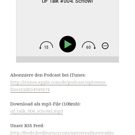
UF Talk #004: Schowi
Abonniere den Podcast bei iTunes:
http://itunes.apple.com/de/podcast/uptowns-
finest/id654949674
Download als mp3-File (108mb):
uf_talk_004_schowi.mp3
Unser RSS Feed:
http://feeds.feedburner.com/uptownsfinestradio